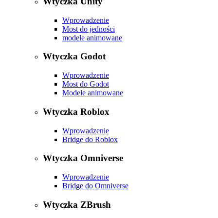
Wtyczka Unity
Wprowadzenie
Most do jedności
modele animowane
Wtyczka Godot
Wprowadzenie
Most do Godot
Modele animowane
Wtyczka Roblox
Wprowadzenie
Bridge do Roblox
Wtyczka Omniverse
Wprowadzenie
Bridge do Omniverse
Wtyczka ZBrush