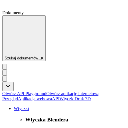
Dokumenty
Szukaj dokumentów...
K
Otwórz API Playground
Otwórz aplikację internetową
Przegląd
Aplikacja webowa
API
Wtyczki
Druk 3D
Wtyczki
Wtyczka Blendera