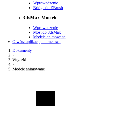
Wprowadzenie
Bridge do ZBrush
3dsMax Mostek
Wprowadzenie
Most do 3dsMax
Modele animowane
Otwórz aplikację internetową
Dokumenty
›
Wtyczki
›
Modele animowane