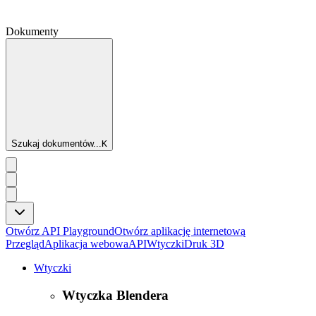
Dokumenty
Szukaj dokumentów...
K
Otwórz API Playground
Otwórz aplikację internetową
Przegląd
Aplikacja webowa
API
Wtyczki
Druk 3D
Wtyczki
Wtyczka Blendera