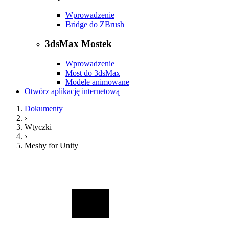
Wprowadzenie
Bridge do ZBrush
3dsMax Mostek
Wprowadzenie
Most do 3dsMax
Modele animowane
Otwórz aplikację internetową
Dokumenty
›
Wtyczki
›
Meshy for Unity