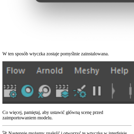
W ten sposób wtyczka zostaje pomyślnie zainstalowana.
Co więcej, pamiętaj, aby ustawić główną scenę przed
zaimportowaniem modelu.
🚀 Następnie możemy znaleźć i otworzyć tę wtyczkę w interfejsie