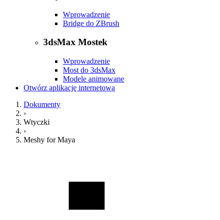
Wprowadzenie
Bridge do ZBrush
3dsMax Mostek
Wprowadzenie
Most do 3dsMax
Modele animowane
Otwórz aplikację internetową
Dokumenty
›
Wtyczki
›
Meshy for Maya