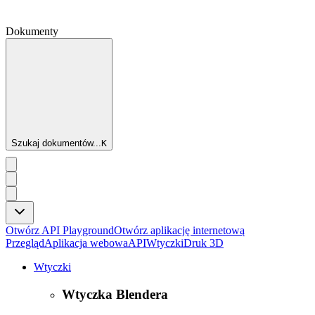
Dokumenty
Szukaj dokumentów...
K
Otwórz API Playground
Otwórz aplikację internetową
Przegląd
Aplikacja webowa
API
Wtyczki
Druk 3D
Wtyczki
Wtyczka Blendera