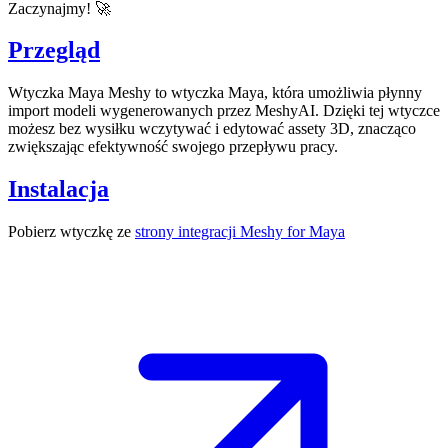
Zaczynajmy! 🚀
Przegląd
Wtyczka Maya Meshy
to wtyczka Maya, która umożliwia płynny
import
modeli wygenerowanych przez MeshyAI.
Dzięki tej wtyczce
możesz bez wysiłku wczytywać i edytować assety 3D, znacząco
zwiększając efektywność swojego przepływu pracy.
Instalacja
Pobierz wtyczkę ze
strony integracji Meshy for Maya