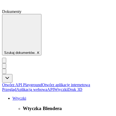
Dokumenty
Szukaj dokumentów...
K
Otwórz API Playground
Otwórz aplikację internetową
Przegląd
Aplikacja webowa
API
Wtyczki
Druk 3D
Wtyczki
Wtyczka Blendera