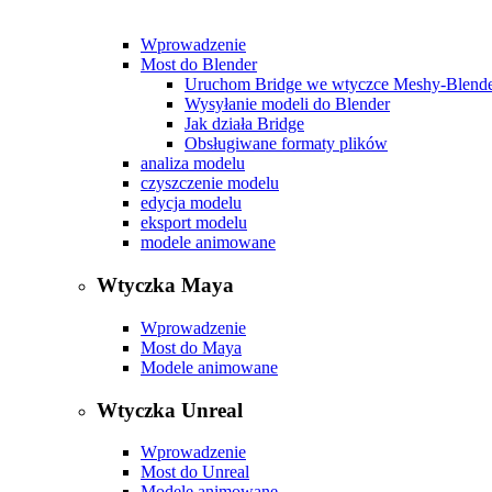
Wprowadzenie
Most do Blender
Uruchom Bridge we wtyczce Meshy-Blend
Wysyłanie modeli do Blender
Jak działa Bridge
Obsługiwane formaty plików
analiza modelu
czyszczenie modelu
edycja modelu
eksport modelu
modele animowane
Wtyczka Maya
Wprowadzenie
Most do Maya
Modele animowane
Wtyczka Unreal
Wprowadzenie
Most do Unreal
Modele animowane