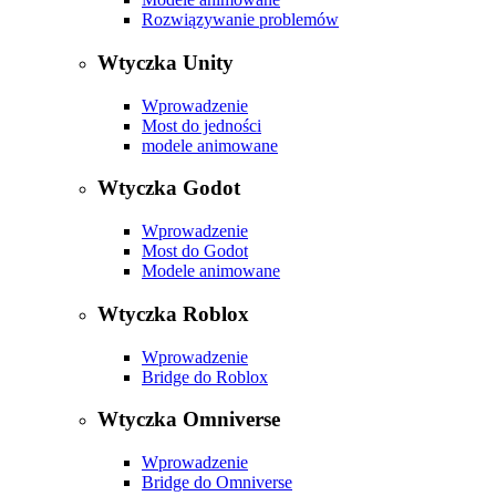
Rozwiązywanie problemów
Wtyczka Unity
Wprowadzenie
Most do jedności
modele animowane
Wtyczka Godot
Wprowadzenie
Most do Godot
Modele animowane
Wtyczka Roblox
Wprowadzenie
Bridge do Roblox
Wtyczka Omniverse
Wprowadzenie
Bridge do Omniverse