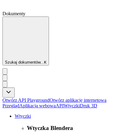
Dokumenty
Szukaj dokumentów...
K
Otwórz API Playground
Otwórz aplikację internetową
Przegląd
Aplikacja webowa
API
Wtyczki
Druk 3D
Wtyczki
Wtyczka Blendera