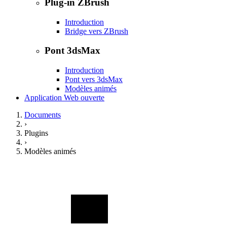
Plug-in ZBrush
Introduction
Bridge vers ZBrush
Pont 3dsMax
Introduction
Pont vers 3dsMax
Modèles animés
Application Web ouverte
Documents
›
Plugins
›
Modèles animés