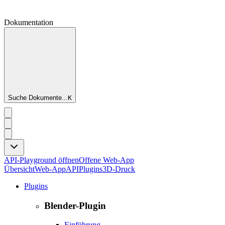
Dokumentation
Suche Dokumente...
K
API-Playground öffnen
Offene Web-App
Übersicht
Web-App
API
Plugins
3D-Druck
Plugins
Blender-Plugin
Einführung