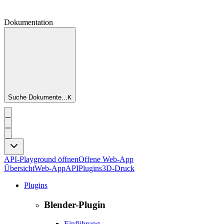
Dokumentation
Suche Dokumente...
K
API-Playground öffnen
Offene Web-App
Übersicht
Web-App
API
Plugins
3D-Druck
Plugins
Blender-Plugin
Einführung