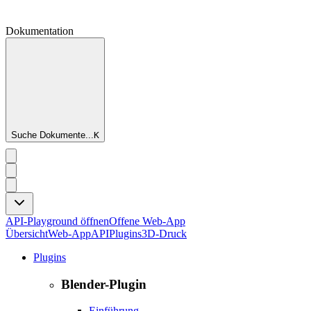
Dokumentation
Suche Dokumente...
K
API-Playground öffnen
Offene Web-App
Übersicht
Web-App
API
Plugins
3D-Druck
Plugins
Blender-Plugin
Einführung