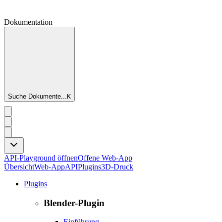
Dokumentation
Suche Dokumente...
K
API-Playground öffnen
Offene Web-App
Übersicht
Web-App
API
Plugins
3D-Druck
Plugins
Blender-Plugin
Einführung