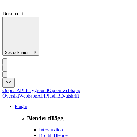
Dokument
Sök dokument...
K
Öppna API Playground
Öppen webbapp
Översikt
Webbapp
API
Plugin
3D-utskrift
Plugin
Blender-tillägg
Introduktion
Bro till Blender