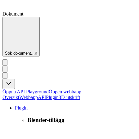
Dokument
Sök dokument...
K
Öppna API Playground
Öppen webbapp
Översikt
Webbapp
API
Plugin
3D-utskrift
Plugin
Blender-tillägg