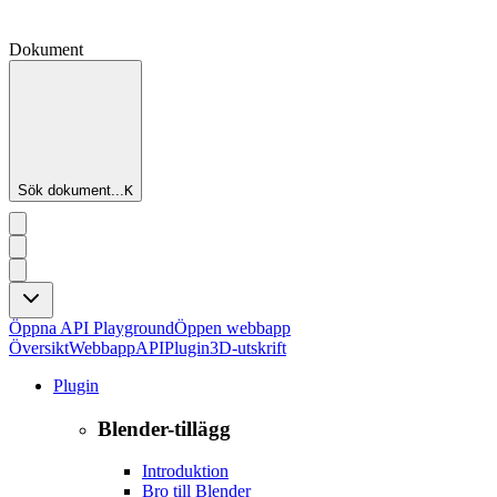
Dokument
Sök dokument...
K
Öppna API Playground
Öppen webbapp
Översikt
Webbapp
API
Plugin
3D-utskrift
Plugin
Blender-tillägg
Introduktion
Bro till Blender