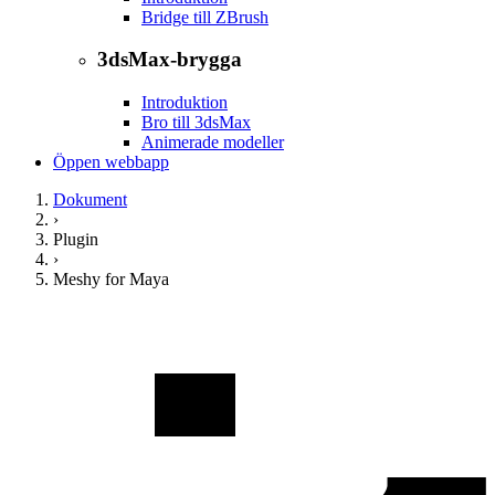
Bridge till ZBrush
3dsMax-brygga
Introduktion
Bro till 3dsMax
Animerade modeller
Öppen webbapp
Dokument
›
Plugin
›
Meshy for Maya