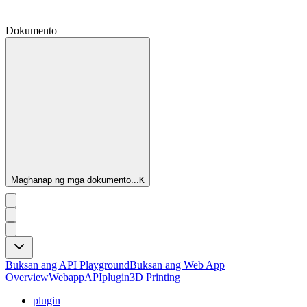
Dokumento
Maghanap ng mga dokumento...
K
Buksan ang API Playground
Buksan ang Web App
Overview
Webapp
API
plugin
3D Printing
plugin