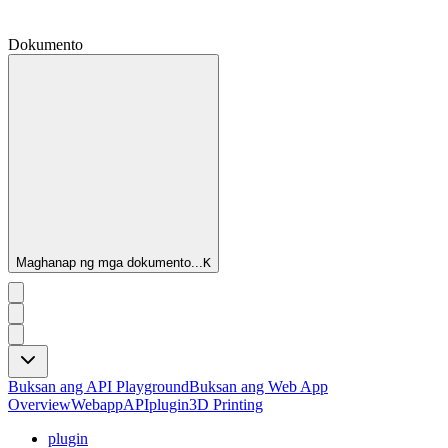
Dokumento
Maghanap ng mga dokumento...
K
Buksan ang API Playground
Buksan ang Web App
Overview
Webapp
API
plugin
3D Printing
plugin