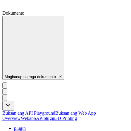
Dokumento
Maghanap ng mga dokumento...
K
Buksan ang API Playground
Buksan ang Web App
Overview
Webapp
API
plugin
3D Printing
plugin