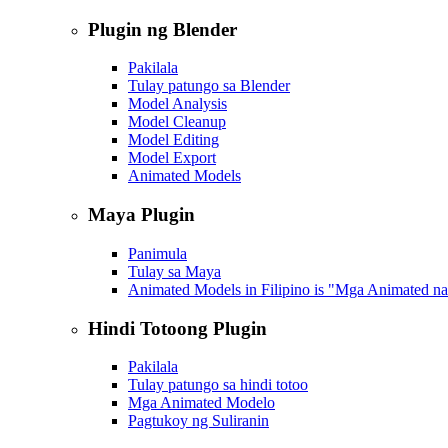
Plugin ng Blender
Pakilala
Tulay patungo sa Blender
Model Analysis
Model Cleanup
Model Editing
Model Export
Animated Models
Maya Plugin
Panimula
Tulay sa Maya
Animated Models in Filipino is "Mga Animated n
Hindi Totoong Plugin
Pakilala
Tulay patungo sa hindi totoo
Mga Animated Modelo
Pagtukoy ng Suliranin