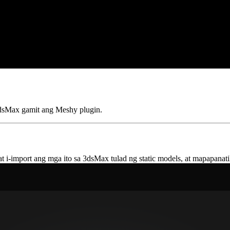
dsMax gamit ang Meshy plugin.
-import ang mga ito sa 3dsMax tulad ng static models, at mapapanatili