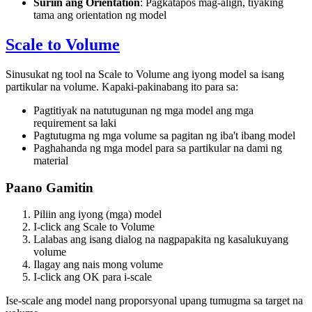
Suriin ang Orientation
: Pagkatapos mag-align, tiyaking
tama ang orientation ng model
Scale to Volume
Sinusukat ng tool na
Scale to Volume
ang iyong model sa isang
partikular na volume. Kapaki-pakinabang ito para sa:
Pagtitiyak na natutugunan ng mga model ang mga
requirement sa laki
Pagtutugma ng mga volume sa pagitan ng iba't ibang model
Paghahanda ng mga model para sa partikular na dami ng
material
Paano Gamitin
Piliin ang iyong (mga) model
I-click ang
Scale to Volume
Lalabas ang isang dialog na nagpapakita ng kasalukuyang
volume
Ilagay ang nais mong volume
I-click ang OK para i-scale
Ise-scale ang model nang proporsyonal upang tumugma sa target na