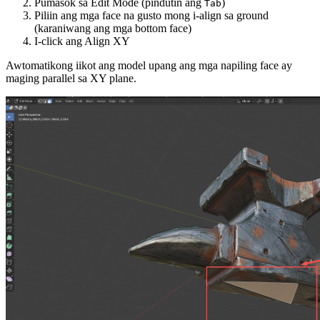
Pumasok sa Edit Mode (pindutin ang
)
Tab
Piliin ang mga face na gusto mong i-align sa ground
(karaniwang ang mga bottom face)
I-click ang
Align XY
Awtomatikong iikot ang model upang ang mga napiling face ay
maging parallel sa XY plane.