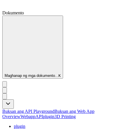
Dokumento
Maghanap ng mga dokumento...
K
Buksan ang API Playground
Buksan ang Web App
Overview
Webapp
API
plugin
3D Printing
plugin