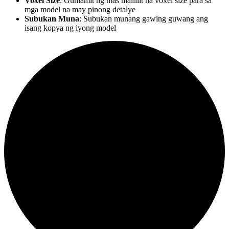
Voxel Size
: Gumamit ng mas maliliit na voxel size para sa
mga model na may pinong detalye
Subukan Muna
: Subukan munang gawing guwang ang
isang kopya ng iyong model