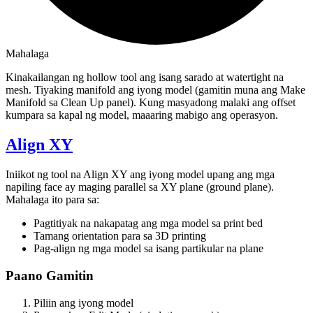
Mahalaga
Kinakailangan ng hollow tool ang isang sarado at watertight na
mesh. Tiyaking manifold ang iyong model (gamitin muna ang Make
Manifold sa Clean Up panel). Kung masyadong malaki ang offset
kumpara sa kapal ng model, maaaring mabigo ang operasyon.
Align XY
Iniikot ng tool na
Align XY
ang iyong model upang ang mga
napiling face ay maging parallel sa XY plane (ground plane).
Mahalaga ito para sa:
Pagtitiyak na nakapatag ang mga model sa print bed
Tamang orientation para sa 3D printing
Pag-align ng mga model sa isang partikular na plane
Paano Gamitin
Piliin ang iyong model