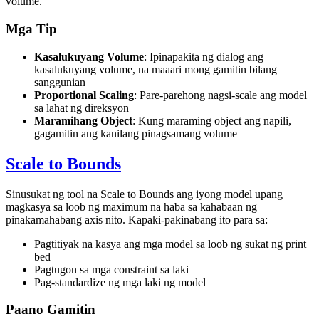
volume.
Mga Tip
Kasalukuyang Volume
: Ipinapakita ng dialog ang
kasalukuyang volume, na maaari mong gamitin bilang
sanggunian
Proportional Scaling
: Pare-parehong nagsi-scale ang model
sa lahat ng direksyon
Maramihang Object
: Kung maraming object ang napili,
gagamitin ang kanilang pinagsamang volume
Scale to Bounds
Sinusukat ng tool na
Scale to Bounds
ang iyong model upang
magkasya sa loob ng maximum na haba sa kahabaan ng
pinakamahabang axis nito. Kapaki-pakinabang ito para sa:
Pagtitiyak na kasya ang mga model sa loob ng sukat ng print
bed
Pagtugon sa mga constraint sa laki
Pag-standardize ng mga laki ng model
Paano Gamitin