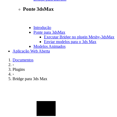
Ponte 3dsMax
Introdução
Ponte para 3dsMax
Executar Bridge no plugin Meshy-3dsMax
Enviar modelos para o 3ds Max
Modelos Animados
Aplicação Web Aberta
Documentos
›
Plugins
›
Bridge para 3ds Max