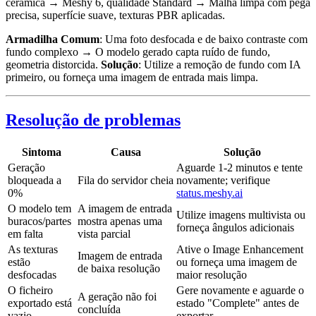
cerâmica → Meshy 6, qualidade Standard → Malha limpa com pega
precisa, superfície suave, texturas PBR aplicadas.
Armadilha Comum
: Uma foto desfocada e de baixo contraste com
fundo complexo → O modelo gerado capta ruído de fundo,
geometria distorcida.
Solução
: Utilize a remoção de fundo com IA
primeiro, ou forneça uma imagem de entrada mais limpa.
Resolução de problemas
Sintoma
Causa
Solução
Geração
Aguarde 1-2 minutos e tente
bloqueada a
Fila do servidor cheia
novamente; verifique
0%
status.meshy.ai
O modelo tem
A imagem de entrada
Utilize imagens multivista ou
buracos/partes
mostra apenas uma
forneça ângulos adicionais
em falta
vista parcial
As texturas
Ative o Image Enhancement
Imagem de entrada
estão
ou forneça uma imagem de
de baixa resolução
desfocadas
maior resolução
O ficheiro
Gere novamente e aguarde o
A geração não foi
exportado está
estado "Complete" antes de
concluída
vazio
exportar