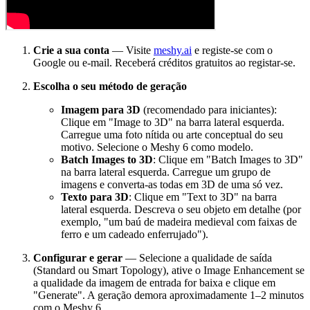
Crie a sua conta
— Visite
meshy.ai
e registe-se com o
Google ou e-mail. Receberá créditos gratuitos ao registar-se.
Escolha o seu método de geração
Imagem para 3D
(recomendado para iniciantes):
Clique em "Image to 3D" na barra lateral esquerda.
Carregue uma foto nítida ou arte conceptual do seu
motivo. Selecione o Meshy 6 como modelo.
Batch Images to 3D
: Clique em "Batch Images to 3D"
na barra lateral esquerda. Carregue um grupo de
imagens e converta-as todas em 3D de uma só vez.
Texto para 3D
: Clique em "Text to 3D" na barra
lateral esquerda. Descreva o seu objeto em detalhe (por
exemplo, "um baú de madeira medieval com faixas de
ferro e um cadeado enferrujado").
Configurar e gerar
— Selecione a qualidade de saída
(Standard ou Smart Topology), ative o Image Enhancement se
a qualidade da imagem de entrada for baixa e clique em
"Generate". A geração demora aproximadamente 1–2 minutos
com o Meshy 6.