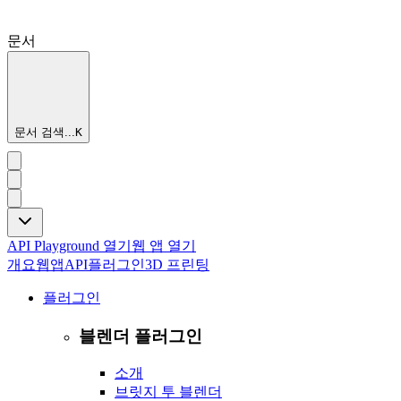
문서
문서 검색...
K
API Playground 열기
웹 앱 열기
개요
웹앱
API
플러그인
3D 프린팅
플러그인
블렌더 플러그인
소개
브릿지 투 블렌더