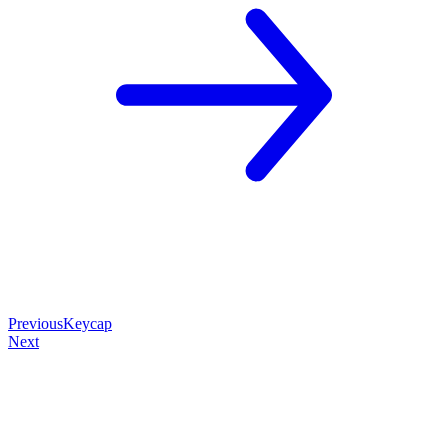
Previous
Keycap
Next