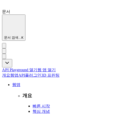
문서
문서 검색...
K
API Playground 열기
웹 앱 열기
개요
웹앱
API
플러그인
3D 프린팅
웹앱
개요
빠른 시작
핵심 개념