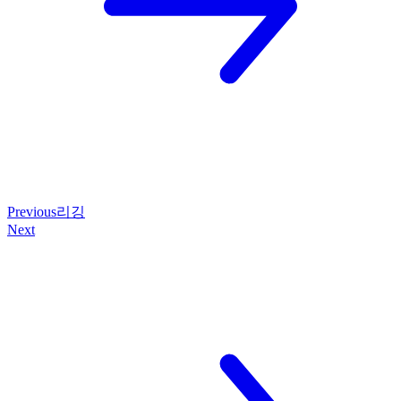
Previous
리깅
Next