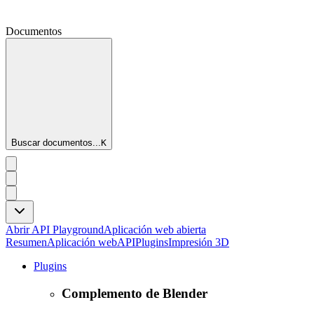
Documentos
Buscar documentos...
K
Abrir API Playground
Aplicación web abierta
Resumen
Aplicación web
API
Plugins
Impresión 3D
Plugins
Complemento de Blender