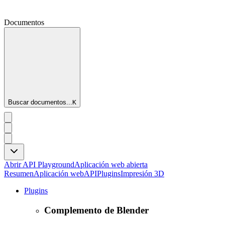
Documentos
Buscar documentos...
K
Abrir API Playground
Aplicación web abierta
Resumen
Aplicación web
API
Plugins
Impresión 3D
Plugins
Complemento de Blender