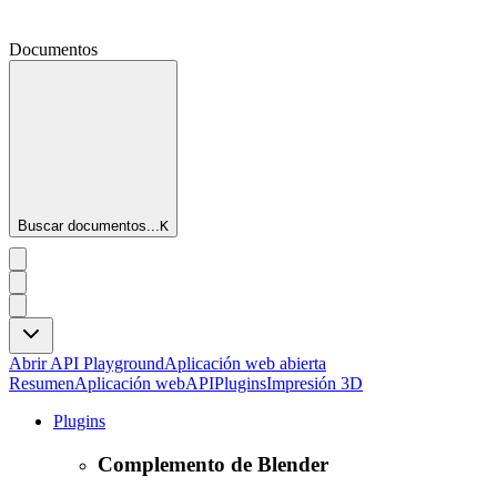
Documentos
Buscar documentos...
K
Abrir API Playground
Aplicación web abierta
Resumen
Aplicación web
API
Plugins
Impresión 3D
Plugins
Complemento de Blender