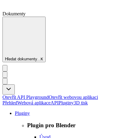
Dokumenty
Hledat dokumenty...
K
Otevřít API Playground
Otevřít webovou aplikaci
Přehled
Webová aplikace
API
Pluginy
3D tisk
Pluginy
Plugin pro Blender
Úvod