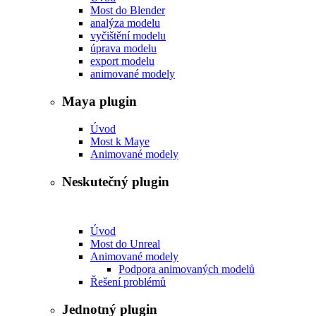
Most do Blender
analýza modelu
vyčištění modelu
úprava modelu
export modelu
animované modely
Maya plugin
Úvod
Most k Maye
Animované modely
Neskutečný plugin
Úvod
Most do Unreal
Animované modely
Podpora animovaných modelů
Řešení problémů
Jednotný plugin