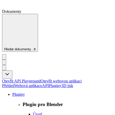
Dokumenty
Hledat dokumenty...
K
Otevřít API Playground
Otevřít webovou aplikaci
Přehled
Webová aplikace
API
Pluginy
3D tisk
Pluginy
Plugin pro Blender
Úvod