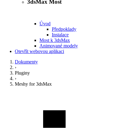
3dsMax Most
Úvod
Předpoklady
Instalace
Most k 3dsMax
Animované modely
Otevřít webovou aplikaci
Dokumenty
›
Pluginy
›
Meshy for 3dsMax