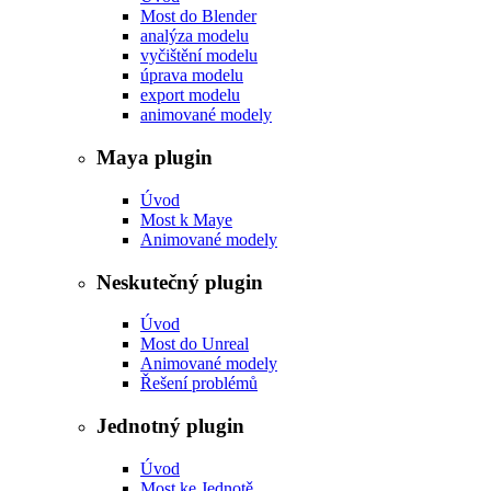
Most do Blender
analýza modelu
vyčištění modelu
úprava modelu
export modelu
animované modely
Maya plugin
Úvod
Most k Maye
Animované modely
Neskutečný plugin
Úvod
Most do Unreal
Animované modely
Řešení problémů
Jednotný plugin
Úvod
Most ke Jednotě