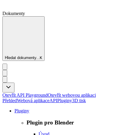
Dokumenty
Hledat dokumenty...
K
Otevřít API Playground
Otevřít webovou aplikaci
Přehled
Webová aplikace
API
Pluginy
3D tisk
Pluginy
Plugin pro Blender
Úvod