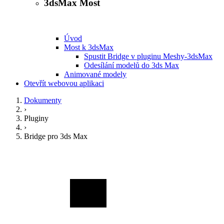
3dsMax Most
Úvod
Most k 3dsMax
Spustit Bridge v pluginu Meshy-3dsMax
Odesílání modelů do 3ds Max
Animované modely
Otevřít webovou aplikaci
Dokumenty
›
Pluginy
›
Bridge pro 3ds Max