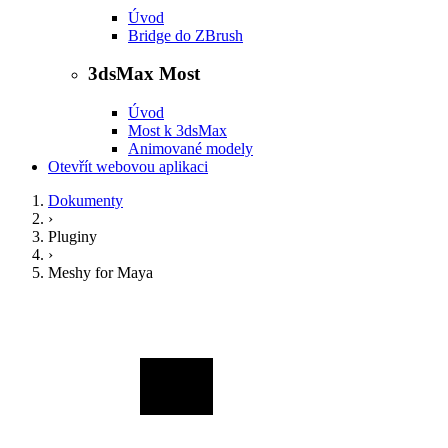
Úvod
Bridge do ZBrush
3dsMax Most
Úvod
Most k 3dsMax
Animované modely
Otevřít webovou aplikaci
Dokumenty
›
Pluginy
›
Meshy for Maya