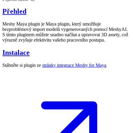
Přehled
Meshy Maya plugin
je Maya plugin, který umožňuje
bezproblémový import
modelů vygenerovaných pomocí MeshyAI.
S tímto pluginem můžete snadno načítat a upravovat 3D assety, což
výrazně zvyšuje efektivitu vašeho pracovního postupu.
Instalace
Stáhněte si plugin ze
stránky integrace Meshy for Maya