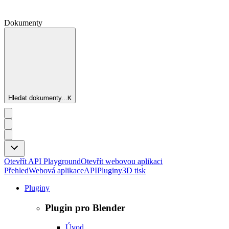
Dokumenty
Hledat dokumenty...
K
Otevřít API Playground
Otevřít webovou aplikaci
Přehled
Webová aplikace
API
Pluginy
3D tisk
Pluginy
Plugin pro Blender
Úvod