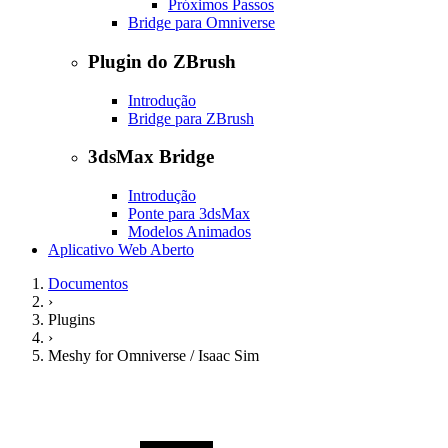
Próximos Passos
Bridge para Omniverse
Plugin do ZBrush
Introdução
Bridge para ZBrush
3dsMax Bridge
Introdução
Ponte para 3dsMax
Modelos Animados
Aplicativo Web Aberto
Documentos
›
Plugins
›
Meshy for Omniverse / Isaac Sim