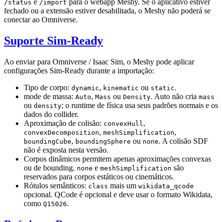
e
para o webapp Meshy. Se o aplicativo estiver
/status
/import
fechado ou a extensão estiver desabilitada, o Meshy não poderá se
conectar ao Omniverse.
Suporte Sim-Ready
Ao enviar para Omniverse / Isaac Sim, o Meshy pode aplicar
configurações Sim-Ready durante a importação:
Tipo de corpo:
,
ou
.
dynamic
kinematic
static
mode de massa:
,
ou
. Auto não cria
Auto
Mass
Density
mass
ou
; o runtime de física usa seus padrões normais e os
density
dados do collider.
Aproximação de colisão:
,
convexHull
,
,
convexDecomposition
meshSimplification
,
ou
. A colisão SDF
boundingCube
boundingSphere
none
não é exposta nesta versão.
Corpos dinâmicos permitem apenas aproximações convexas
ou de bounding.
e
são
none
meshSimplification
reservados para corpos estáticos ou cinemáticos.
Rótulos semânticos:
mais um
class
wikidata_qcode
opcional. QCode é opcional e deve usar o formato Wikidata,
como
.
Q15026