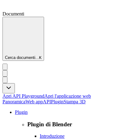
Documenti
Cerca documenti...
K
Apri API Playground
Apri l'applicazione web
Panoramica
Web app
API
Plugin
Stampa 3D
Plugin
Plugin di Blender
Introduzione