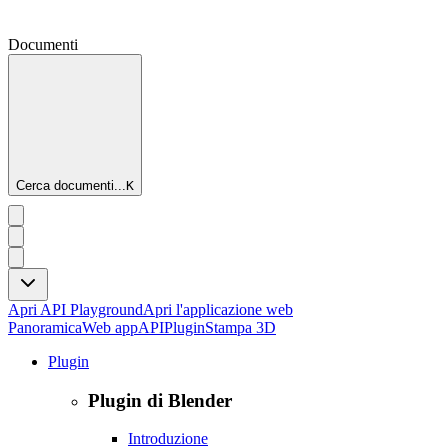
Documenti
Cerca documenti...
K
Apri API Playground
Apri l'applicazione web
Panoramica
Web app
API
Plugin
Stampa 3D
Plugin
Plugin di Blender
Introduzione