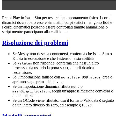
Premi Play in Isaac Sim per testare il comportamento fisico. I corpi
dinamici dovrebbero essere simulati, i corpi statici rimangono fissi e
i corpi cinematici possono essere controllati tramite animazione o
script mentre partecipano alla collisione.
Risoluzione dei problemi
Se Meshy non riesce a connettersi, conferma che Isaac Sim o
Kit sia in esecuzione e che l'estensione sia abilitata.
Se
non risponde, conferma che nessun altro
/status
processo stia usando la porta
, quindi ricarica
5331
l'estensione.
Se l'importazione fallisce con
, crea o
no active USD stage
apri uno stage prima dell'invio.
Se un'importazione dinamica rifiuta
o
none
, scegli un'approssimazione convessa o
meshSimplification
di delimitazione.
Se un QCode viene rifiutato, usa il formato Wikidata
seguito
Q
da un intero diverso da zero, ad esempio
.
Q15026
Modelli supportati