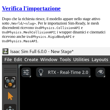
Verifica l'importazione
Dopo che la richiesta riesce, il modello appare nello stage attivo
sotto
. Per le importazioni Sim-Ready, le mesh
/World/<slug>
discendenti ricevono
e
UsdPhysics.CollisionAPI
; i wrapper dinamici e cinematici
UsdPhysics.MeshCollisionAPI
ricevono anche
e
UsdPhysics.RigidBodyAPI
.
UsdPhysics.MassAPI