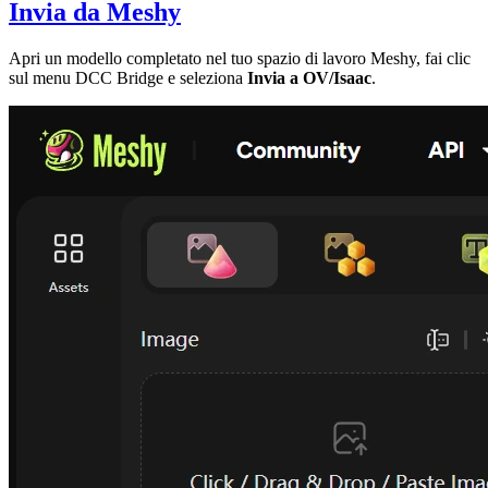
Invia da Meshy
Apri un modello completato nel tuo spazio di lavoro Meshy, fai clic
sul menu DCC Bridge e seleziona
Invia a OV/Isaac
.