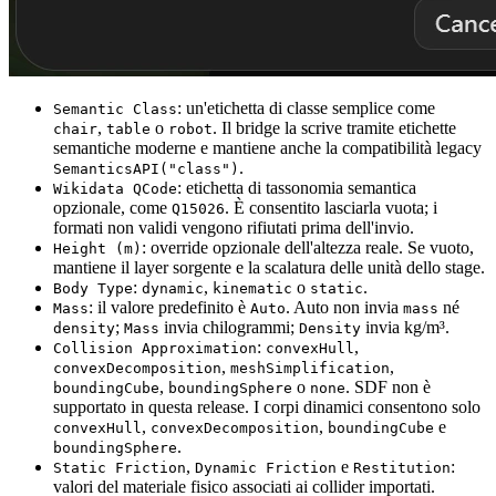
: un'etichetta di classe semplice come
Semantic Class
,
o
. Il bridge la scrive tramite etichette
chair
table
robot
semantiche moderne e mantiene anche la compatibilità legacy
.
SemanticsAPI("class")
: etichetta di tassonomia semantica
Wikidata QCode
opzionale, come
. È consentito lasciarla vuota; i
Q15026
formati non validi vengono rifiutati prima dell'invio.
: override opzionale dell'altezza reale. Se vuoto,
Height (m)
mantiene il layer sorgente e la scalatura delle unità dello stage.
:
,
o
.
Body Type
dynamic
kinematic
static
: il valore predefinito è
. Auto non invia
né
Mass
Auto
mass
;
invia chilogrammi;
invia kg/m³.
density
Mass
Density
:
,
Collision Approximation
convexHull
,
,
convexDecomposition
meshSimplification
,
o
. SDF non è
boundingCube
boundingSphere
none
supportato in questa release. I corpi dinamici consentono solo
,
,
e
convexHull
convexDecomposition
boundingCube
.
boundingSphere
,
e
:
Static Friction
Dynamic Friction
Restitution
valori del materiale fisico associati ai collider importati.