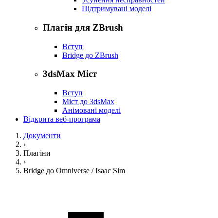
Підтримувані моделі
Плагін для ZBrush
Вступ
Bridge до ZBrush
3dsMax Міст
Вступ
Міст до 3dsMax
Анімовані моделі
Відкрита веб-програма
Документи
›
Плагіни
›
Bridge до Omniverse / Isaac Sim