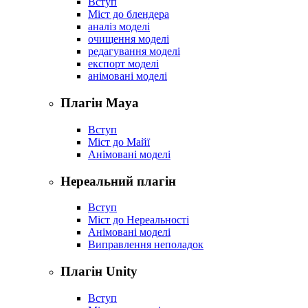
Вступ
Міст до блендера
аналіз моделі
очищення моделі
редагування моделі
експорт моделі
анімовані моделі
Плагін Maya
Вступ
Міст до Майї
Анімовані моделі
Нереальний плагін
Вступ
Міст до Нереальності
Анімовані моделі
Виправлення неполадок
Плагін Unity
Вступ