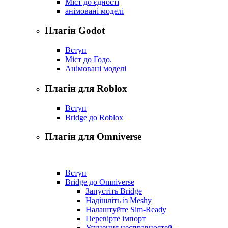
Міст до єдності
анімовані моделі
Плагін Godot
Вступ
Міст до Годо.
Анімовані моделі
Плагін для Roblox
Вступ
Bridge до Roblox
Плагін для Omniverse
Вступ
Bridge до Omniverse
Запустіть Bridge
Надішліть із Meshy
Налаштуйте Sim-Ready
Перевірте імпорт
Усунення несправностей