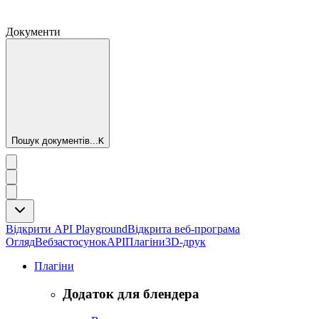
Документи
Пошук документів...
K
Відкрити API Playground
Відкрита веб-програма
Огляд
Вебзастосунок
API
Плагіни
3D-друк
Плагіни
Додаток для блендера