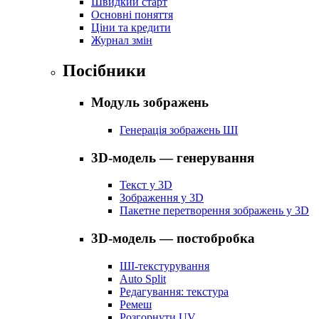
Швидкий старт
Основні поняття
Ціни та кредити
Журнал змін
Посібники
Модуль зображень
Генерація зображень ШІ
3D-модель — генерування
Текст у 3D
Зображення у 3D
Пакетне перетворення зображень у 3D
3D-модель — постобробка
ШІ-текстурування
Auto Split
Редагування: текстура
Ремеш
Розгорнути UV