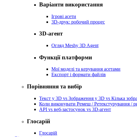
Варіанти використання
Ігрові асети
3D-друк: робочий процес
3D-агент
Огляд Meshy 3D Agent
Функції платформи
Мої моделі та керування асетами
Експорт і формати файлів
Порівняння та вибір
Текст у 3D vs Зображення у 3D vs Кілька зобр
Коли виконувати Ремеш / Ретекстурування / р
API vs веб-застосунок vs 3D-агент
Глосарій
Глосарій