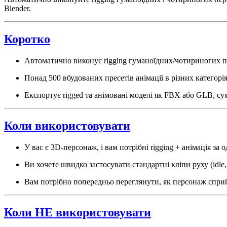
Blender.
Коротко
Автоматично виконує rigging гуманоїдних/чотириногих пер
Понад 500 вбудованих пресетів анімації в різних категоріях
Експортує rigged та анімовані моделі як FBX або GLB, сумі
Коли використовувати
У вас є 3D-персонаж, і вам потрібні rigging + анімація за 
Ви хочете швидко застосувати стандартні кліпи руху (idle,
Вам потрібно попередньо переглянути, як персонаж сприй
Коли НЕ використовувати