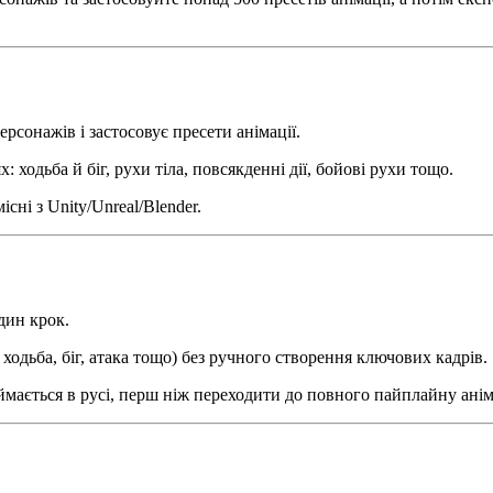
сонажів і застосовує пресети анімації.
: ходьба й біг, рухи тіла, повсякденні дії, бойові рухи тощо.
сні з Unity/Unreal/Blender.
один крок.
 ходьба, біг, атака тощо) без ручного створення ключових кадрів.
мається в русі, перш ніж переходити до повного пайплайну аніма