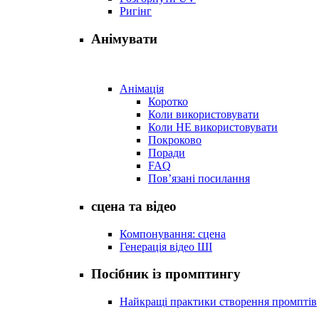
Ригінг
Анімувати
Анімація
Коротко
Коли використовувати
Коли НЕ використовувати
Покроково
Поради
FAQ
Пов’язані посилання
сцена та відео
Компонування: сцена
Генерація відео ШІ
Посібник із промптингу
Найкращі практики створення промптів