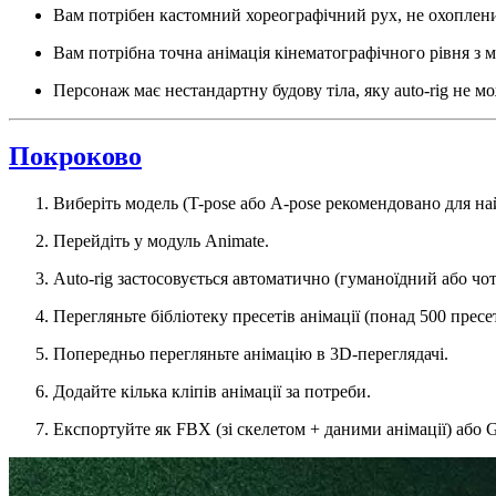
Вам потрібен кастомний хореографічний рух, не охоплени
Вам потрібна точна анімація кінематографічного рівня з м
Персонаж має нестандартну будову тіла, яку auto-rig не мо
Покроково
Виберіть модель (T-pose або A-pose рекомендовано для най
Перейдіть у модуль Animate.
Auto-rig застосовується автоматично (гуманоїдний або чо
Перегляньте бібліотеку пресетів анімації (понад 500 пресет
Попередньо перегляньте анімацію в 3D-переглядачі.
Додайте кілька кліпів анімації за потреби.
Експортуйте як FBX (зі скелетом + даними анімації) або 