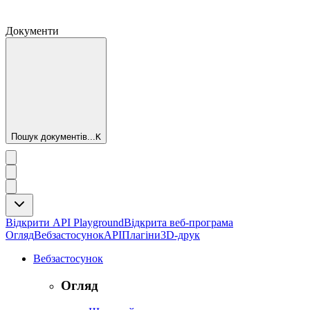
Документи
Пошук документів...
K
Відкрити API Playground
Відкрита веб-програма
Огляд
Вебзастосунок
API
Плагіни
3D-друк
Вебзастосунок
Огляд