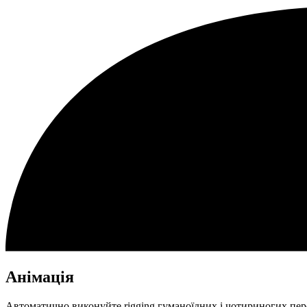
Анімація
Автоматично виконуйте rigging гуманоїдних і чотириногих персо