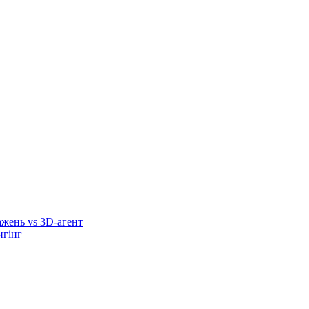
ажень vs 3D-агент
игінг