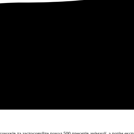
нажів та застосовуйте понад 500 пресетів анімації, а потім експ