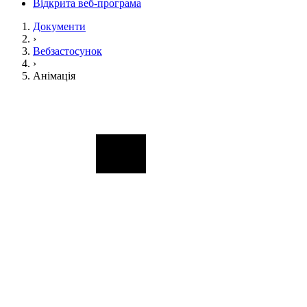
Відкрита веб-програма
Документи
›
Вебзастосунок
›
Анімація