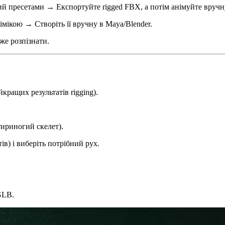
й пресетами → Експортуйте rigged FBX, а потім анімуйте вручну
імікою → Створіть її вручну в Maya/Blender.
же розпізнати.
кращих результатів rigging).
тириногий скелет).
ів) і виберіть потрібний рух.
GLB.