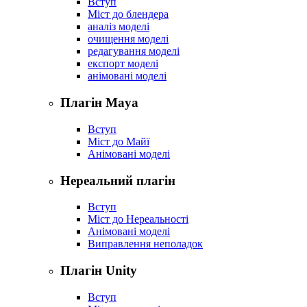
Вступ
Міст до блендера
аналіз моделі
очищення моделі
редагування моделі
експорт моделі
анімовані моделі
Плагін Maya
Вступ
Міст до Майї
Анімовані моделі
Нереальний плагін
Вступ
Міст до Нереальності
Анімовані моделі
Виправлення неполадок
Плагін Unity
Вступ