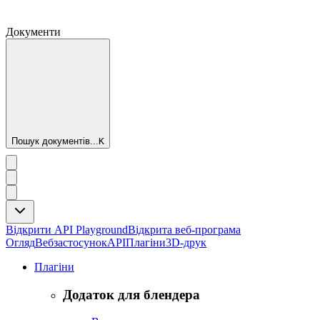
Документи
Пошук документів...
K
Відкрити API Playground
Відкрита веб-програма
Огляд
Вебзастосунок
API
Плагіни
3D-друк
Плагіни
Додаток для блендера