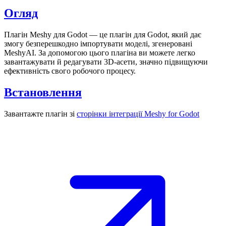
Огляд
Плагін Meshy для Godot
— це плагін для Godot, який дає
змогу безперешкодно імпортувати
моделі, згенеровані
MeshyAI.
За допомогою цього плагіна ви можете легко
завантажувати й редагувати 3D-асети, значно підвищуючи
ефективність свого робочого процесу.
Встановлення
Завантажте плагін зі
сторінки інтеграції Meshy for Godot