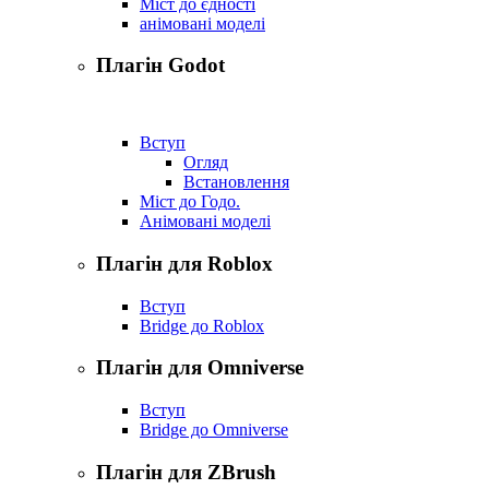
Міст до єдності
анімовані моделі
Плагін Godot
Вступ
Огляд
Встановлення
Міст до Годо.
Анімовані моделі
Плагін для Roblox
Вступ
Bridge до Roblox
Плагін для Omniverse
Вступ
Bridge до Omniverse
Плагін для ZBrush