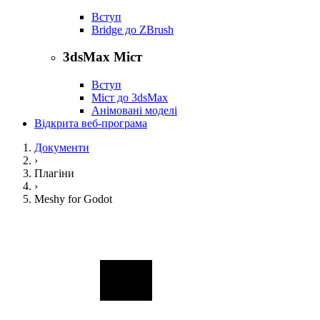
Вступ
Bridge до ZBrush
3dsMax Міст
Вступ
Міст до 3dsMax
Анімовані моделі
Відкрита веб-програма
Документи
›
Плагіни
›
Meshy for Godot