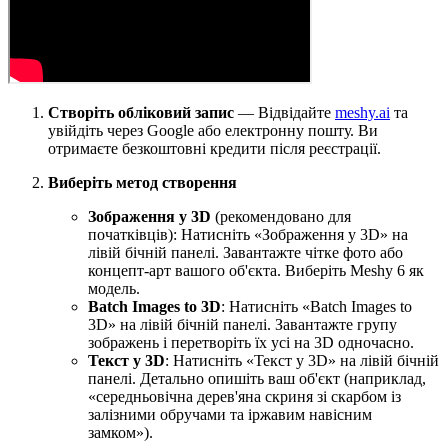
Створіть обліковий запис
— Відвідайте
meshy.ai
та
увійдіть через Google або електронну пошту. Ви
отримаєте безкоштовні кредити після реєстрації.
Виберіть метод створення
Зображення у 3D
(рекомендовано для
початківців): Натисніть «Зображення у 3D» на
лівій бічній панелі. Завантажте чітке фото або
концепт-арт вашого об'єкта. Виберіть Meshy 6 як
модель.
Batch Images to 3D
: Натисніть «Batch Images to
3D» на лівій бічній панелі. Завантажте групу
зображень і перетворіть їх усі на 3D одночасно.
Текст у 3D
: Натисніть «Текст у 3D» на лівій бічній
панелі. Детально опишіть ваш об'єкт (наприклад,
«середньовічна дерев'яна скриня зі скарбом із
залізними обручами та іржавим навісним
замком»).