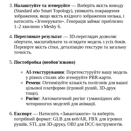
Налаштуйте та згенеруйте
— Виберіть якість виводу
(Standard або Smart Topology), увімкніть покращення
зображення, якщо якість вхідного зображення низька, і
натисніть «Згенерувати». Генерація займає приблизно
1–2 хвилини з Meshy 6.
Перегляньте результат
— 3D-переглядач дозволяє
обертати, масштабувати та оглядати модель з усіх боків.
Перевірте якість сітки, деталізацію текстури та загальну
точність.
Постобробка (необов'язково)
AI-текстурування
: Перетекстуруйте вашу модель
у різних стилях або згенеруйте PBR-карти.
Ремеш
: Оптимізуйте кількість полігонів для вашої
цільової платформи (ігровий рушій, 3D-друк
тощо).
Ригінг
: Автоматичний ригінг гуманоїдних або
чотириногих моделей для анімації.
Експорт
— Натисніть «Завантажити» та виберіть
потрібний формат: GLB для веб/AR, FBX для ігрових
рушіїв, STL для 3D-друку, OBJ для DCC-інструментів.