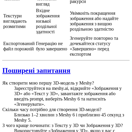
ракурси
вигляд
Вхідне
Увімкніть покращення
Текстури
зображення
зображення або надайте
виглядають
низької
зображення з вищою
розмитими
роздільної
роздільною здатністю
здатності
Згенеруйте повторно та
Експортований
Генерацію не
дочекайтеся статусу
файл порожній
було завершено
«Завершено» перед
експортом
Поширені запитання
Як створити мою першу 3D-модель у Meshy?
Зареєструйтеся на meshy.ai, відкрийте «Зображення у
3D» або «Текст у 3D», завантажте зображення або
введіть prompt, виберіть Meshy 6 та натисніть
«Згенерувати».
Скільки часу потрібно для створення 3D-моделі?
Близько 1–2 хвилин з Meshy 6 і приблизно 45 секунд з
Meshy 5.
З чого краще починати: з Тексту у 3D чи Зображення у 3D?
Використовуйте «Зображення у 3D», якщо у вас є