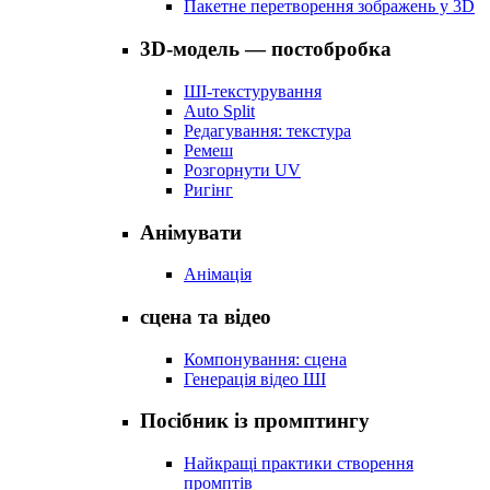
Пакетне перетворення зображень у 3D
3D-модель — постобробка
ШІ-текстурування
Auto Split
Редагування: текстура
Ремеш
Розгорнути UV
Ригінг
Анімувати
Анімація
сцена та відео
Компонування: сцена
Генерація відео ШІ
Посібник із промптингу
Найкращі практики створення
промптів