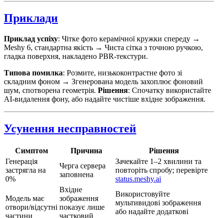
Приклади
Приклад успіху
: Чітке фото керамічної кружки спереду →
Meshy 6, стандартна якість → Чиста сітка з точною ручкою,
гладка поверхня, накладено PBR-текстури.
Типова помилка
: Розмите, низькоконтрастне фото зі
складним фоном → Згенерована модель захоплює фоновий
шум, спотворена геометрія.
Рішення
: Спочатку використайте
AI-видалення фону, або надайте чистіше вхідне зображення.
Усунення несправностей
Симптом
Причина
Рішення
Генерація
Зачекайте 1–2 хвилини та
Черга сервера
застрягла на
повторіть спробу; перевірте
заповнена
0%
status.meshy.ai
Вхідне
Використовуйте
Модель має
зображення
мультивидові зображення
отвори/відсутні
показує лише
або надайте додаткові
частини
частковий