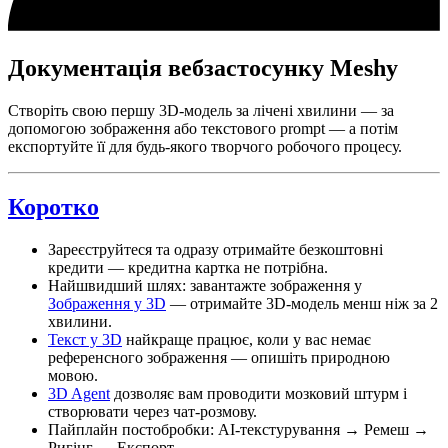
Документація вебзастосунку Meshy
Створіть свою першу 3D-модель за лічені хвилини — за
допомогою зображення або текстового prompt — а потім
експортуйте її для будь-якого творчого робочого процесу.
Коротко
Зареєструйтеся та одразу отримайте безкоштовні
кредити — кредитна картка не потрібна.
Найшвидший шлях: завантажте зображення у
Зображення у 3D
— отримайте 3D-модель менш ніж за 2
хвилини.
Текст у 3D
найкраще працює, коли у вас немає
референсного зображення — опишіть природною
мовою.
3D Agent
дозволяє вам проводити мозковий штурм і
створювати через чат-розмову.
Пайплайн постобробки: AI-текстурування → Ремеш →
Ригінг → Експорт.