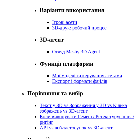
Варіанти використання
Ігрові асети
3D-друк: робочий процес
3D-агент
Огляд Meshy 3D Agent
Функції платформи
Мої моделі та керування асетами
Експорт і формати файлів
Порівняння та вибір
Текст у 3D vs Зображення у 3D vs Кілька
зображень vs 3D-агент
Коли виконувати Ремеш / Ретекстурування /
ригінг
API vs веб-застосунок vs 3D-агент