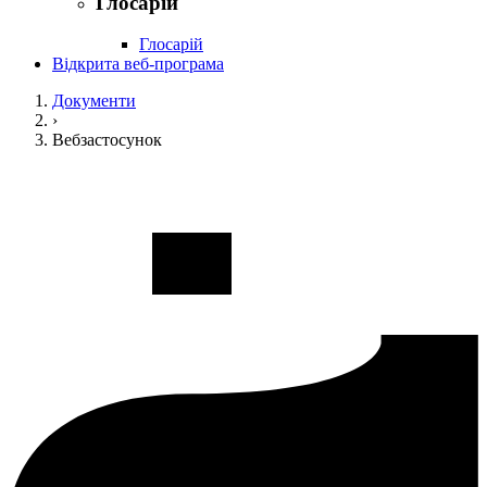
Глосарій
Глосарій
Відкрита веб-програма
Документи
›
Вебзастосунок