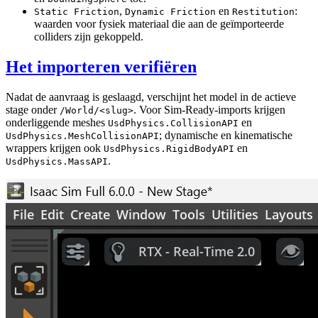
,
en
:
Static Friction
Dynamic Friction
Restitution
waarden voor fysiek materiaal die aan de geïmporteerde
colliders zijn gekoppeld.
Het importeren verifiëren
Nadat de aanvraag is geslaagd, verschijnt het model in de actieve
stage onder
. Voor Sim-Ready-imports krijgen
/World/<slug>
onderliggende meshes
en
UsdPhysics.CollisionAPI
; dynamische en kinematische
UsdPhysics.MeshCollisionAPI
wrappers krijgen ook
en
UsdPhysics.RigidBodyAPI
.
UsdPhysics.MassAPI