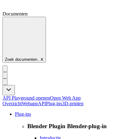
Documenten
Zoek documenten...
K
API Playground openen
Open Web App
Overzicht
Webapp
API
Plug-ins
3D-printen
Plug-ins
Blender Plugin Blender-plug-in
Introductie