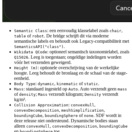
: een eenvoudig klasselabel zoals
,
Semantic Class
chair
of
. De bridge schrijft dit via moderne
table
robot
semantische labels en behoudt ook Legacy-compatibiliteit met
.
SemanticsAPI("class")
: optioneel semantisch taxonomielabel, zoals
Wikidata QCode
. Leeg is toegestaan; ongeldige indelingen worden
Q15026
vóór het verzenden geweigerd.
: optionele overschrijving van de werkelijke
Height (m)
hoogte. Leeg behoudt de bronlaag en de schaal van de stage-
eenheid.
:
,
of
.
Body Type
dynamic
kinematic
static
: standaard ingesteld op
. Auto verzendt geen
Mass
Auto
mass
of
;
verzendt kilogram;
verzendt
density
Mass
Density
kg/m³.
:
,
Collision Approximation
convexHull
,
,
convexDecomposition
meshSimplification
,
of
. SDF wordt in
boundingCube
boundingSphere
none
deze release niet ondersteund. Dynamische bodies staan
alleen
,
,
convexHull
convexDecomposition
boundingCube
en
toe.
boundingSphere