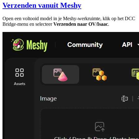
Verzenden vanuit Meshy
Open een voltooid model in je Meshy-werkruimte, klik op het DCC
Bridge-menu en selecteer
Verzenden naar OV/Isaac
.