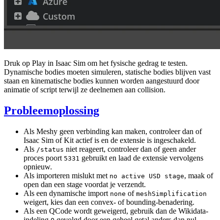
Druk op Play in Isaac Sim om het fysische gedrag te testen.
Dynamische bodies moeten simuleren, statische bodies blijven vast
staan en kinematische bodies kunnen worden aangestuurd door
animatie of script terwijl ze deelnemen aan collision.
Probleemoplossing
Als Meshy geen verbinding kan maken, controleer dan of
Isaac Sim of Kit actief is en de extensie is ingeschakeld.
Als
niet reageert, controleer dan of geen ander
/status
proces poort
gebruikt en laad de extensie vervolgens
5331
opnieuw.
Als importeren mislukt met
, maak of
no active USD stage
open dan een stage voordat je verzendt.
Als een dynamische import
of
none
meshSimplification
weigert, kies dan een convex- of bounding-benadering.
Als een QCode wordt geweigerd, gebruik dan de Wikidata-
indeling
gevolgd door een geheel getal anders dan nul,