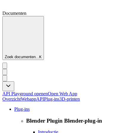
Documenten
Zoek documenten...
K
API Playground openen
Open Web App
Overzicht
Webapp
API
Plug-ins
3D-printen
Plug-ins
Blender Plugin Blender-plug-in
Introductie