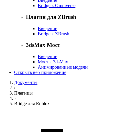
Введение
Bridge к Omniverse
Плагин для ZBrush
Введение
Bridge к ZBrush
3dsMax Мост
Введение
Мост к 3dsMax
Анимированные модели
Открыть веб-приложение
Документы
›
Плагины
›
Bridge для Roblox