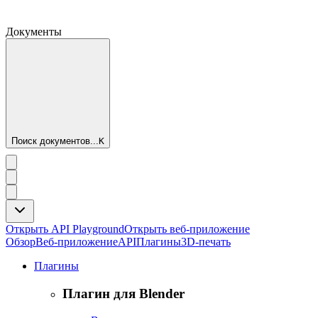
Документы
Поиск документов...
K
Открыть API Playground
Открыть веб-приложение
Обзор
Веб-приложение
API
Плагины
3D-печать
Плагины
Плагин для Blender