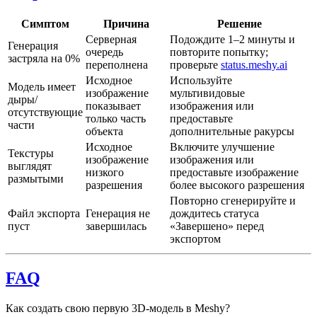
Симптом
Причина
Решение
Серверная
Подождите 1–2 минуты и
Генерация
очередь
повторите попытку;
застряла на 0%
переполнена
проверьте
status.meshy.ai
Исходное
Используйте
Модель имеет
изображение
мультивидовые
дыры/
показывает
изображения или
отсутствующие
только часть
предоставьте
части
объекта
дополнительные ракурсы
Исходное
Включите улучшение
Текстуры
изображение
изображения или
выглядят
низкого
предоставьте изображение
размытыми
разрешения
более высокого разрешения
Повторно сгенерируйте и
Файл экспорта
Генерация не
дождитесь статуса
пуст
завершилась
«Завершено» перед
экспортом
FAQ
Как создать свою первую 3D-модель в Meshy?