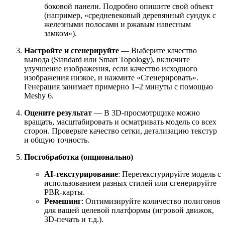
боковой панели. Подробно опишите свой объект
(например, «средневековый деревянный сундук с
железными полосами и ржавым навесным
замком»).
Настройте и сгенерируйте
— Выберите качество
вывода (Standard или Smart Topology), включите
улучшение изображения, если качество исходного
изображения низкое, и нажмите «Сгенерировать».
Генерация занимает примерно 1–2 минуты с помощью
Meshy 6.
Оцените результат
— В 3D-просмотрщике можно
вращать, масштабировать и осматривать модель со всех
сторон. Проверьте качество сетки, детализацию текстур
и общую точность.
Постобработка (опционально)
AI-текстурирование
: Перетекстурируйте модель с
использованием разных стилей или сгенерируйте
PBR-карты.
Ремешинг
: Оптимизируйте количество полигонов
для вашей целевой платформы (игровой движок,
3D-печать и т.д.).