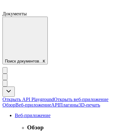
Документы
Поиск документов...
K
Открыть API Playground
Открыть веб-приложение
Обзор
Веб-приложение
API
Плагины
3D-печать
Веб-приложение
Обзор