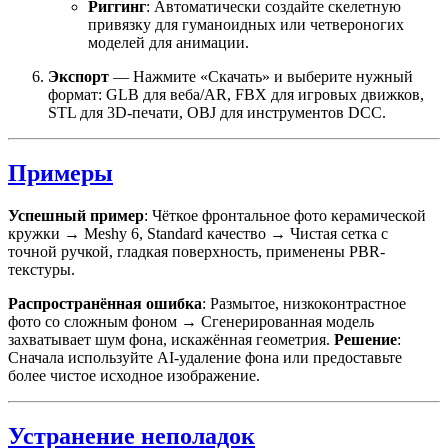
Риггинг
: Автоматически создайте скелетную
привязку для гуманоидных или четвероногих
моделей для анимации.
Экспорт
— Нажмите «Скачать» и выберите нужный
формат: GLB для веба/AR, FBX для игровых движков,
STL для 3D-печати, OBJ для инструментов DCC.
Примеры
Успешный пример
: Чёткое фронтальное фото керамической
кружки → Meshy 6, Standard качество → Чистая сетка с
точной ручкой, гладкая поверхность, применены PBR-
текстуры.
Распространённая ошибка
: Размытое, низкоконтрастное
фото со сложным фоном → Сгенерированная модель
захватывает шум фона, искажённая геометрия.
Решение
:
Сначала используйте AI-удаление фона или предоставьте
более чистое исходное изображение.
Устранение неполадок