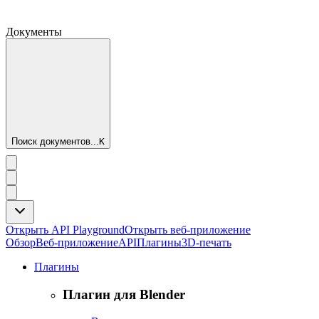
Документы
Поиск документов...
K
Открыть API Playground
Открыть веб-приложение
Обзор
Веб-приложение
API
Плагины
3D-печать
Плагины
Плагин для Blender