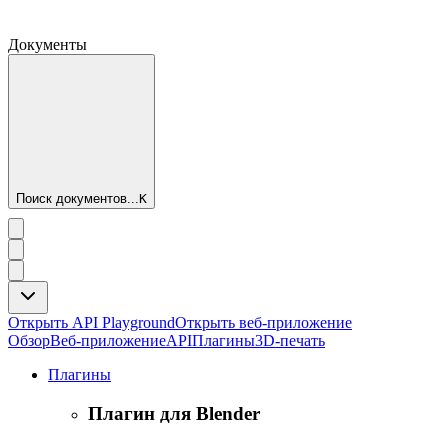
Документы
Поиск документов...
K
Открыть API Playground
Открыть веб-приложение
Обзор
Веб-приложение
API
Плагины
3D-печать
Плагины
Плагин для Blender