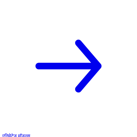
एनिमेटेड मॉडल्स