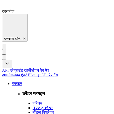
दस्तावेज़
दस्तावेज़ खोजें...
K
API प्लेग्राउंड खोलें
ओपन वेब ऐप
अवलोकन
वेब ऐप
API
प्लगइन
3D प्रिंटिंग
प्लगइन
ब्लेंडर प्लगइन
परिचय
ब्रिज टू ब्लेंडर
मॉडल विश्लेषण