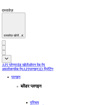
दस्तावेज़
दस्तावेज़ खोजें...
K
API प्लेग्राउंड खोलें
ओपन वेब ऐप
अवलोकन
वेब ऐप
API
प्लगइन
3D प्रिंटिंग
प्लगइन
ब्लेंडर प्लगइन
परिचय