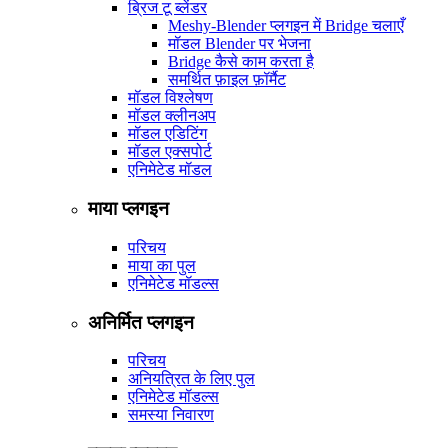
ब्रिज टू ब्लेंडर
Meshy-Blender प्लगइन में Bridge चलाएँ
मॉडल Blender पर भेजना
Bridge कैसे काम करता है
समर्थित फ़ाइल फ़ॉर्मैट
मॉडल विश्लेषण
मॉडल क्लीनअप
मॉडल एडिटिंग
मॉडल एक्सपोर्ट
एनिमेटेड मॉडल
माया प्लगइन
परिचय
माया का पुल
एनिमेटेड मॉडल्स
अनिर्मित प्लगइन
परिचय
अनियत्रित के लिए पुल
एनिमेटेड मॉडल्स
समस्या निवारण