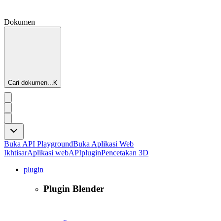
Dokumen
Cari dokumen...
K
Buka API Playground
Buka Aplikasi Web
Ikhtisar
Aplikasi web
API
plugin
Pencetakan 3D
plugin
Plugin Blender