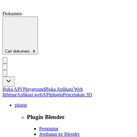
Dokumen
Cari dokumen...
K
Buka API Playground
Buka Aplikasi Web
Ikhtisar
Aplikasi web
API
plugin
Pencetakan 3D
plugin
Plugin Blender
Pengantar
Jembatan ke Blender