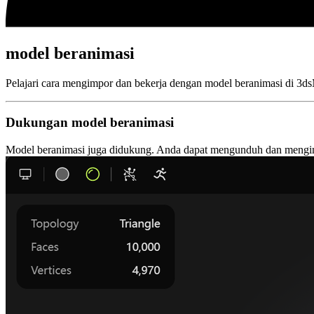
model beranimasi
Pelajari cara mengimpor dan bekerja dengan model beranimasi di 3
Dukungan model beranimasi
Model beranimasi juga didukung. Anda dapat mengunduh dan mengimp