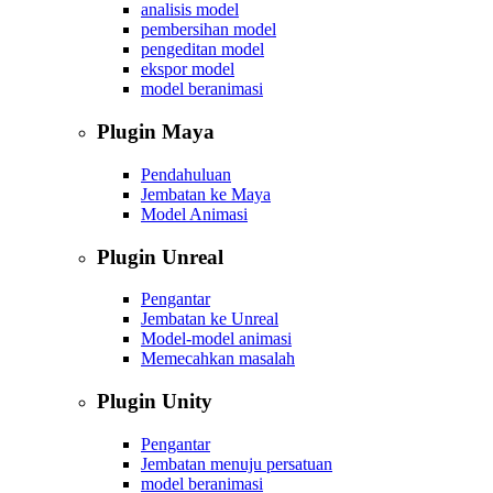
analisis model
pembersihan model
pengeditan model
ekspor model
model beranimasi
Plugin Maya
Pendahuluan
Jembatan ke Maya
Model Animasi
Plugin Unreal
Pengantar
Jembatan ke Unreal
Model-model animasi
Memecahkan masalah
Plugin Unity
Pengantar
Jembatan menuju persatuan
model beranimasi