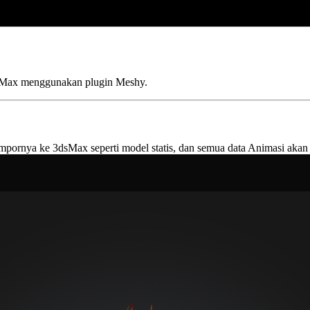
dsMax menggunakan plugin Meshy.
ornya ke 3dsMax seperti model statis, dan semua data Animasi akan 