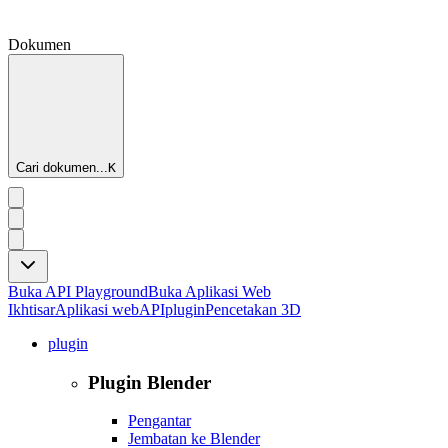
Dokumen
Cari dokumen...
K
Buka API Playground
Buka Aplikasi Web
Ikhtisar
Aplikasi web
API
plugin
Pencetakan 3D
plugin
Plugin Blender
Pengantar
Jembatan ke Blender