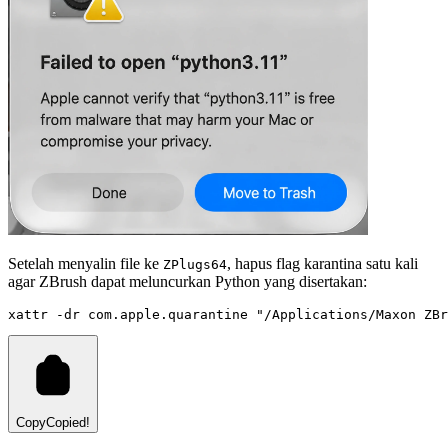
Setelah menyalin file ke
, hapus flag karantina satu kali
ZPlugs64
agar ZBrush dapat meluncurkan Python yang disertakan:
xattr
-dr
com.apple.quarantine
"/Applications/Maxon ZBr
Copy
Copied!