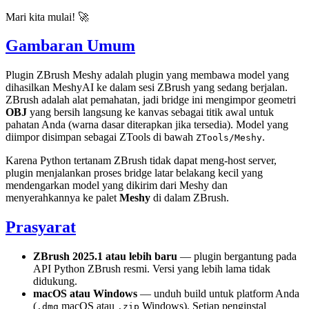
Mari kita mulai! 🚀
Gambaran Umum
Plugin ZBrush Meshy
adalah plugin yang membawa
model yang
dihasilkan MeshyAI
ke dalam sesi ZBrush yang sedang berjalan.
ZBrush adalah alat pemahatan, jadi bridge ini mengimpor geometri
OBJ
yang bersih langsung ke kanvas sebagai titik awal untuk
pahatan Anda (warna dasar diterapkan jika tersedia). Model yang
diimpor disimpan sebagai ZTools di bawah
.
ZTools/Meshy
Karena Python tertanam ZBrush tidak dapat meng-host server,
plugin menjalankan proses bridge latar belakang kecil yang
mendengarkan model yang dikirim dari Meshy dan
menyerahkannya ke palet
Meshy
di dalam ZBrush.
Prasyarat
ZBrush 2025.1 atau lebih baru
— plugin bergantung pada
API Python ZBrush resmi. Versi yang lebih lama tidak
didukung.
macOS atau Windows
— unduh build untuk platform Anda
(
macOS atau
Windows). Setiap penginstal
.dmg
.zip