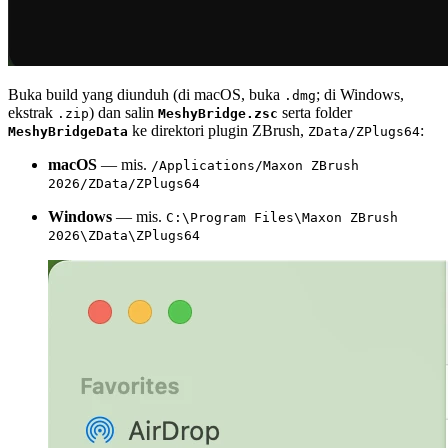
Buka build yang diunduh (di macOS, buka
; di Windows,
.dmg
ekstrak
) dan salin
serta folder
.zip
MeshyBridge.zsc
ke direktori plugin ZBrush,
:
MeshyBridgeData
ZData/ZPlugs64
macOS
— mis.
/Applications/Maxon ZBrush
2026/ZData/ZPlugs64
Windows
— mis.
C:\Program Files\Maxon ZBrush
2026\ZData\ZPlugs64