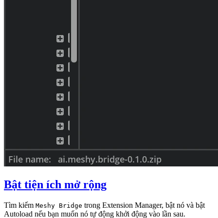
Bật tiện ích mở rộng
Tìm kiếm
trong Extension Manager, bật nó và bật
Meshy Bridge
Autoload nếu bạn muốn nó tự động khởi động vào lần sau.