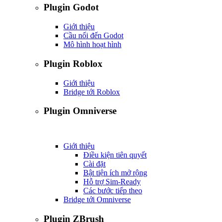
Plugin Godot
Giới thiệu
Cầu nối đến Godot
Mô hình hoạt hình
Plugin Roblox
Giới thiệu
Bridge tới Roblox
Plugin Omniverse
Giới thiệu
Điều kiện tiên quyết
Cài đặt
Bật tiện ích mở rộng
Hỗ trợ Sim-Ready
Các bước tiếp theo
Bridge tới Omniverse
Plugin ZBrush