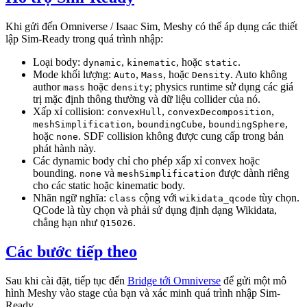
Khi gửi đến Omniverse / Isaac Sim, Meshy có thể áp dụng các thiết
lập Sim-Ready trong quá trình nhập:
Loại body:
,
, hoặc
.
dynamic
kinematic
static
Mode khối lượng:
,
, hoặc
. Auto không
Auto
Mass
Density
author
hoặc
; physics runtime sử dụng các giá
mass
density
trị mặc định thông thường và dữ liệu collider của nó.
Xấp xỉ collision:
,
,
convexHull
convexDecomposition
,
,
,
meshSimplification
boundingCube
boundingSphere
hoặc
. SDF collision không được cung cấp trong bản
none
phát hành này.
Các dynamic body chỉ cho phép xấp xỉ convex hoặc
bounding.
và
được dành riêng
none
meshSimplification
cho các static hoặc kinematic body.
Nhãn ngữ nghĩa:
cộng với
tùy chọn.
class
wikidata_qcode
QCode là tùy chọn và phải sử dụng định dạng Wikidata,
chẳng hạn như
.
Q15026
Các bước tiếp theo
Sau khi cài đặt, tiếp tục đến
Bridge tới Omniverse
để gửi một mô
hình Meshy vào stage của bạn và xác minh quá trình nhập Sim-
Ready.