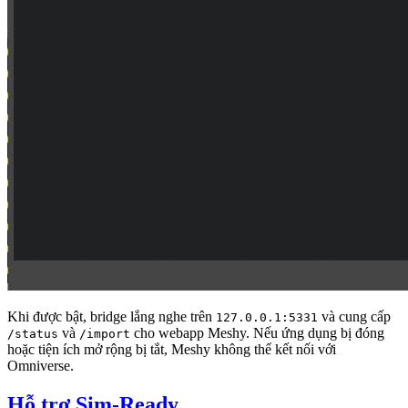
Khi được bật, bridge lắng nghe trên
và cung cấp
127.0.0.1:5331
và
cho webapp Meshy. Nếu ứng dụng bị đóng
/status
/import
hoặc tiện ích mở rộng bị tắt, Meshy không thể kết nối với
Omniverse.
Hỗ trợ Sim-Ready