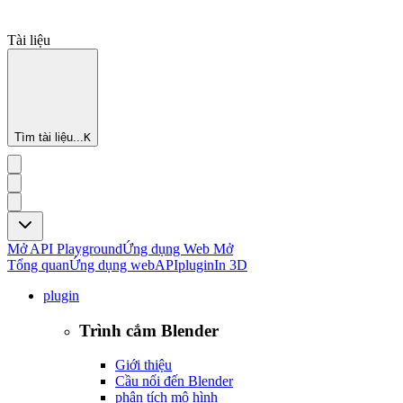
Tài liệu
Tìm tài liệu...
K
Mở API Playground
Ứng dụng Web Mở
Tổng quan
Ứng dụng web
API
plugin
In 3D
plugin
Trình cắm Blender
Giới thiệu
Cầu nối đến Blender
phân tích mô hình