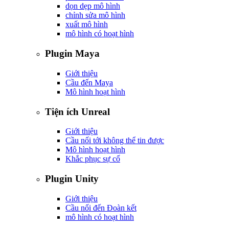
dọn dẹp mô hình
chỉnh sửa mô hình
xuất mô hình
mô hình có hoạt hình
Plugin Maya
Giới thiệu
Cầu đến Maya
Mô hình hoạt hình
Tiện ích Unreal
Giới thiệu
Cầu nối tới không thể tin được
Mô hình hoạt hình
Khắc phục sự cố
Plugin Unity
Giới thiệu
Cầu nối đến Đoàn kết
mô hình có hoạt hình