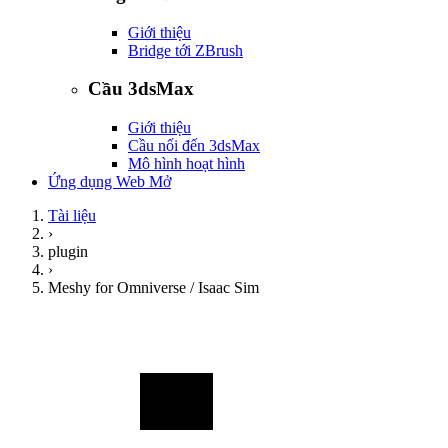
Giới thiệu
Bridge tới ZBrush
Cầu 3dsMax
Giới thiệu
Cầu nối đến 3dsMax
Mô hình hoạt hình
Ứng dụng Web Mở
Tài liệu
›
plugin
›
Meshy for Omniverse / Isaac Sim