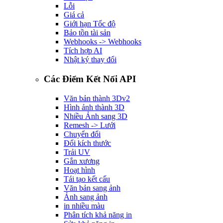
Lỗi
Giá cả
Giới hạn Tốc độ
Bảo tồn tài sản
Webhooks -> Webhooks
Tích hợp AI
Nhật ký thay đổi
Các Điểm Kết Nối API
Văn bản thành 3D
v2
Hình ảnh thành 3D
Nhiều Ảnh sang 3D
Remesh -> Lưới
Chuyển đổi
Đổi kích thước
Trải UV
Gắn xương
Hoạt hình
Tái tạo kết cấu
Văn bản sang ảnh
Ảnh sang ảnh
in nhiều màu
Phân tích khả năng in