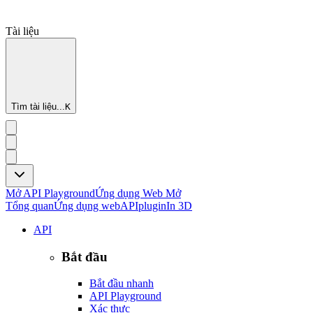
Tài liệu
Tìm tài liệu...
K
Mở API Playground
Ứng dụng Web Mở
Tổng quan
Ứng dụng web
API
plugin
In 3D
API
Bắt đầu
Bắt đầu nhanh
API Playground
Xác thực