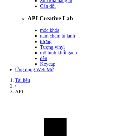
Sửa khả năng in
Cân đối
API Creative Lab
móc khóa
nam châm tủ lạnh
tượng
Tượng vinyl
mô hình khối gạch
đèn
Keycap
Ứng dụng Web Mở
Tài liệu
›
API