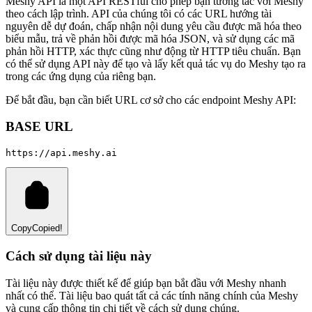
Meshy API là một API RESTful cho phép bạn tương tác với Meshy
theo cách lập trình. API của chúng tôi có các URL hướng tài
nguyên dễ dự đoán, chấp nhận nội dung yêu cầu được mã hóa theo
biểu mẫu, trả về phản hồi được mã hóa JSON, và sử dụng các mã
phản hồi HTTP, xác thực cũng như động từ HTTP tiêu chuẩn. Bạn
có thể sử dụng API này để tạo và lấy kết quả tác vụ do Meshy tạo ra
trong các ứng dụng của riêng bạn.
Để bắt đầu, bạn cần biết URL cơ sở cho các endpoint Meshy API:
BASE URL
Copy
Copied!
Cách sử dụng tài liệu này
Tài liệu này được thiết kế để giúp bạn bắt đầu với Meshy nhanh
nhất có thể. Tài liệu bao quát tất cả các tính năng chính của Meshy
và cung cấp thông tin chi tiết về cách sử dụng chúng.